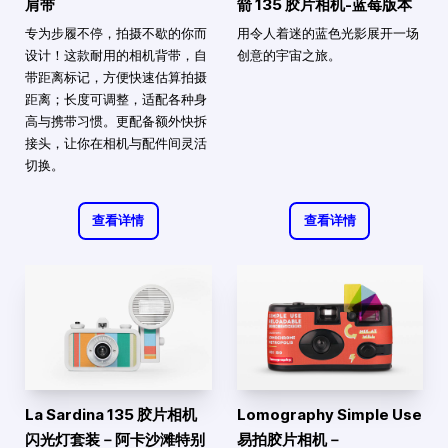
肩带
箭 135 胶片相机-蓝莓版本
专为步履不停，拍摄不歇的你而
用令人着迷的蓝色光影展开一场
设计！这款耐用的相机背带，自
创意的宇宙之旅。
带距离标记，方便快速估算拍摄
距离；长度可调整，适配各种身
高与携带习惯。更配备额外快拆
接头，让你在相机与配件间灵活
切换。
查看详情
查看详情
La Sardina 135 胶片相机
Lomography Simple Use
闪光灯套装－阿卡沙滩特别
易拍胶片相机－