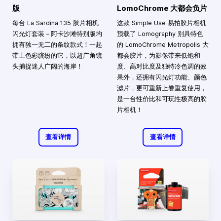
版
LomoChrome 大都会负片
每台 La Sardina 135 胶片相机
这款 Simple Use 易拍胶片相机
闪光灯套装－阿卡沙滩特别版均
预载了 Lomography 别具特色
拥有独一无二的条纹款式！一起
的 LomoChrome Metropolis 大
带上色彩缤纷的它，以超广角镜
都会胶片，为影像带来低饱和
头捕捉迷人广阔的海岸！
度、高对比度及独特冷色调的效
果外，还拥有闪光灯功能、颜色
滤片，更可重新上卷重复使用，
是一台性价比和可玩性极高的胶
片相机！
查看详情
查看详情