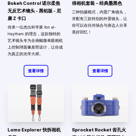
Bokeh Control 诺尔柔焦
得相机套装－经典墨黑色
无反艺术镜头 - 黑铝版 - 尼
三种拍摄模式，内置广角镜头，
康 Z 卡口
并配有三款特别的外置镜头，让
你可以在任何场合与身边人分享
传承一位杰出科学家 Ibn al-
美好回忆！
Haytham 的理念，这款独特的
艺术镜头专为全画幅微单眼相机
上控制球面像差而设计，让你成
为真正的光学大师。
查看详情
查看详情
Lomo Explorer 快拆相机
Sprocket Rocket 齿孔火