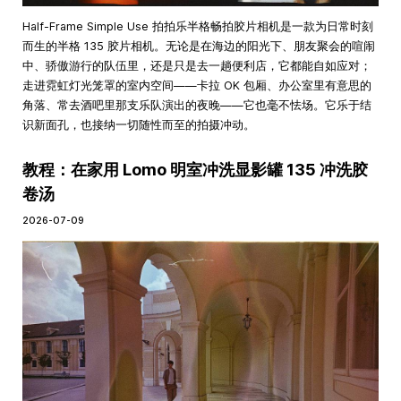
Half-Frame Simple Use 拍拍乐半格畅拍胶片相机是一款为日常时刻
而生的半格 135 胶片相机。无论是在海边的阳光下、朋友聚会的喧闹
中、骄傲游行的队伍里，还是只是去一趟便利店，它都能自如应对；
走进霓虹灯光笼罩的室内空间——卡拉 OK 包厢、办公室里有意思的
角落、常去酒吧里那支乐队演出的夜晚——它也毫不怯场。它乐于结
识新面孔，也接纳一切随性而至的拍摄冲动。
教程：在家用 Lomo 明室冲洗显影罐 135 冲洗胶
卷汤
2026-07-09