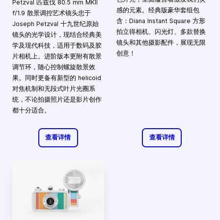
Petzval 匹兹伐 80.5 mm MKII
感的元素。经典版豪华套组包
f/1.9 散景调控艺术镜头忠于
含：Diana Instant Square 方形
Joseph Petzval 十九世纪原始
拍立得相机、闪光灯、多款替换
镜头的光学设计，现结合经典美
镜头和其他摄影配件，展现无限
学及现代科技，适用于数码及胶
创意！
片相机上。进阶版本更附有散景
调节环，随心控制螺旋散景效
果。同时更备有新型的 helicoid
对焦机制和无段式叶片光圈系
统，不论拍摄照片还是影片创作
都十分适合。
查看详情
查看详情