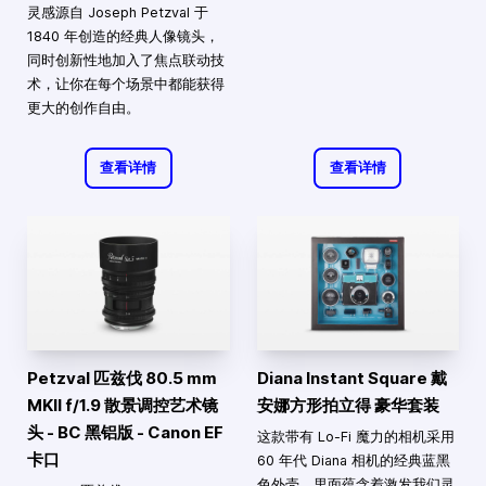
灵感源自 Joseph Petzval 于
1840 年创造的经典人像镜头，
同时创新性地加入了焦点联动技
术，让你在每个场景中都能获得
更大的创作自由。
查看详情
查看详情
Petzval 匹兹伐 80.5 mm
Diana Instant Square 戴
MKII f/1.9 散景调控艺术镜
安娜方形拍立得 豪华套装
头 - BC 黑铝版 - Canon EF
这款带有 Lo-Fi 魔力的相机采用
卡口
60 年代 Diana 相机的经典蓝黑
色外壳，里面蕴含着激发我们灵