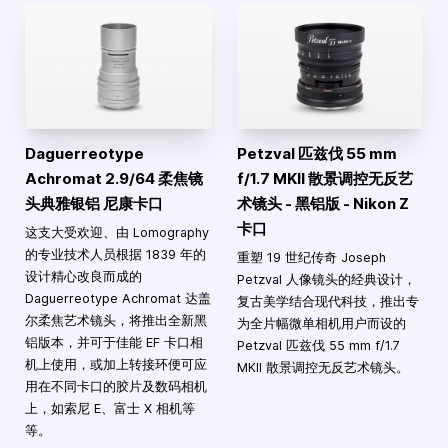
Daguerreotype
Petzval 匹兹伐 55 mm
Achromat 2.9/64 柔焦镜
f/1.7 MKII 散景调控无反艺
头典雅银铝 尼康卡口
术镜头 - 黑铝版 - Nikon Z
卡口
这支大受欢迎、由 Lomography
的专业技术人员根据 1839 年的
重塑 19 世纪传奇 Joseph
设计精心改良而成的
Petzval 人像镜头的经典设计，
Daguerreotype Achromat 达盖
复古美学结合现代科技，推出专
尔柔焦艺术镜头，将推出全新黑
为全片幅微单相机用户而设的
铝版本，并可于佳能 EF 卡口相
Petzval 匹兹伐 55 mm f/1.7
机上使用，或加上转接环便可应
MKII 散景调控无反艺术镜头。
用在不同卡口的胶片及数码相机
上，如索尼 E、富士 X 相机等
等。