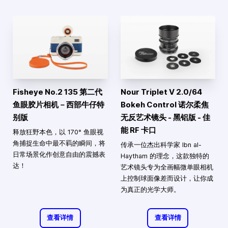
Fisheye No.2 135 第二代
Nour Triplet V 2.0/64
鱼眼胶片相机－西部牛仔特
Bokeh Control 诺尔柔焦
别版
无反艺术镜头 - 黑铝版 - 佳
能 RF 卡口
释放狂野本色，以 170° 鱼眼视
角捕捉生命中最不羁的瞬间，将
传承一位杰出科学家 Ibn al-
日常场景化作创意自由的震撼表
Haytham 的理念，这款独特的
达！
艺术镜头专为全画幅微单眼相机
上控制球面像差而设计，让你成
为真正的光学大师。
查看详情
查看详情