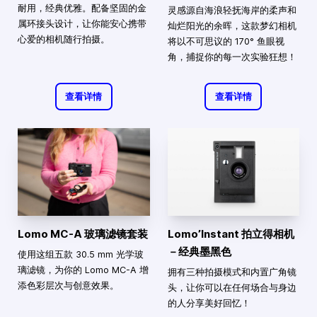
耐用，经典优雅。配备坚固的金
灵感源自海浪轻抚海岸的柔声和
属环接头设计，让你能安心携带
灿烂阳光的余晖，这款梦幻相机
心爱的相机随行拍摄。
将以不可思议的 170° 鱼眼视
角，捕捉你的每一次实验狂想！
查看详情
查看详情
Lomo MC-A 玻璃滤镜套装
Lomo’Instant 拍立得相机
－经典墨黑色
使用这组五款 30.5 mm 光学玻
璃滤镜，为你的 Lomo MC-A 增
拥有三种拍摄模式和内置广角镜
添色彩层次与创意效果。
头，让你可以在任何场合与身边
的人分享美好回忆！