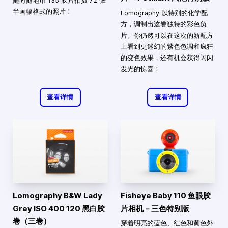
随时随地用 135 胶片拍摄 72 张
半画幅格式的照片！
Lomography 以特别的化学配
方，调制出这卷独特的彩色负
片。你仍然可以在这次的新配方
上看到更迷幻的紫色色调和疯狂
的变色效果，还有机会获得闪闪
发光的惊喜！
查看详情
查看详情
Lomography B&W Lady
Fisheye Baby 110 鱼眼胶
Grey ISO 400 120 黑白胶
片相机－三色特别版
卷（三卷）
穿着明亮的蓝色、红色和黄色外