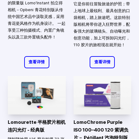
的限量版 Lomo'Instant 拍立得
它是你前往冒险旅途的护照；带
相机－Opbeni 青花特别版从传
上地球上最锐利、最具创意的口
统中国艺术品中汲取灵感，采用
袋相机，踏上旅途吧。这款特别
青花瓷风格作为机身设计。 一起
版相机将带你进入狂野世界，配
享受三种拍摄模式、内置广角镜
备强大的玻璃镜头、自动曝光和
头以及三款外置镜头配件！
创意功能，加上可拆卸闪光灯，
110 胶片的旅程现在就开始！
查看详情
查看详情
Lomourette 半格胶片相机
LomoChrome Purple
连闪光灯 - 经典版
ISO 100–400 120 紫调负
片－ Pétillant 汽泡特別版