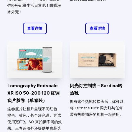
你轻松记录生活日常吧！附赠潜
水外壳！
查看详情
查看详情
Lomography Redscale
闪光灯控制线－Sardina转
XR ISO 50-200 120 红调
热靴
负片胶卷（单卷装）
拥有这个热靴转接头后，你可以
将 Fritz the Blitz 闪光灯与任何
这卷底片让相片呈现不同红色、
带有热靴插座的相机一起使用。
橙色、黄色，甚至冷色调。尝试
使用宽广的 ISO 来拍摄不同的效
果。三卷选项外还提供单卷装选