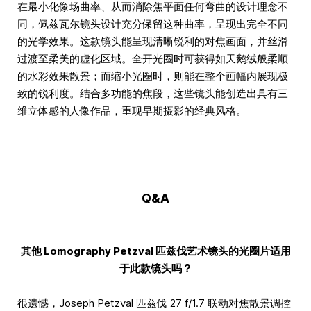
在最小化像场曲率、从而消除焦平面任何弯曲的设计理念不
同，佩兹瓦尔镜头设计充分保留这种曲率，呈现出完全不同
的光学效果。这款镜头能呈现清晰锐利的对焦画面，并丝滑
过渡至柔美的虚化区域。全开光圈时可获得如天鹅绒般柔顺
的水彩效果散景；而缩小光圈时，则能在整个画幅内展现极
致的锐利度。结合多功能的焦段，这些镜头能创造出具有三
维立体感的人像作品，重现早期摄影的经典风格。
Q&A
其他 Lomography Petzval 匹兹伐艺术镜头的光圈片适用
于此款镜头吗？
很遗憾，Joseph Petzval 匹兹伐 27 f/1.7 联动对焦散景调控