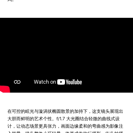
在可控的眩光与漩涡状椭圆散景的加持下，这支镜头展现出
大胆而鲜明的艺术个性。f/1.7 大光圈结合轻微的曲线式设
计，让动态场景更具张力，画面边缘柔和的弯曲感为影像注