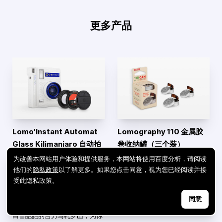
更多产品
Lomo'Instant Automat
Lomography 110 金属胶
Glass Kilimanjaro 自动拍
卷收纳罐（三个装）
立得相机广角玻璃镜头套装
这款三个装的 110 金属胶卷罐能
为改善本网站用户体验和提供服务，本网站将使用百度分析，请阅读
－雪山特别版
确保你安全地收纳冲洗后的 110
他们的
隐私政策
以了解更多。如果您点击同意，视为您已经阅读并接
胶片底片。
受此隐私政策。
作为世上首台广角玻璃镜头拍立
得相机，任何时候都可以更大
同意
胆、更清晰地拍摄！灵感来自于
白雪皑皑的吉力马札罗山，为你