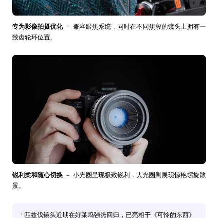
专为影像拍摄优化
－ 兼容跟焦系统，同时在不同焦段的镜头上拥有一
致齿轮环位置。
锐利柔和随心切换
－ 小光圈呈现极致锐利，大光圈则展现惊艳螺旋散
景。
「匹兹伐镜头近期在好莱坞强势回归，已亮相于《可怜的东西》