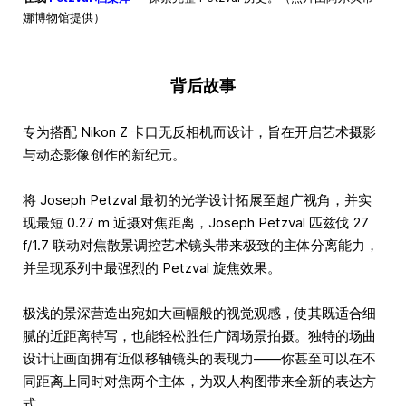
娜博物馆提供）
背后故事
专为搭配 Nikon Z 卡口无反相机而设计，旨在开启艺术摄影
与动态影像创作的新纪元。
将 Joseph Petzval 最初的光学设计拓展至超广视角，并实
现最短 0.27 m 近摄对焦距离，Joseph Petzval 匹兹伐 27
f/1.7 联动对焦散景调控艺术镜头带来极致的主体分离能力，
并呈现系列中最强烈的 Petzval 旋焦效果。
极浅的景深营造出宛如大画幅般的视觉观感，使其既适合细
腻的近距离特写，也能轻松胜任广阔场景拍摄。独特的场曲
设计让画面拥有近似移轴镜头的表现力——你甚至可以在不
同距离上同时对焦两个主体，为双人构图带来全新的表达方
式。