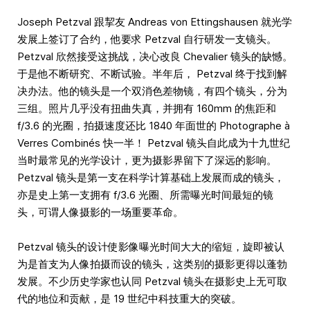
Joseph Petzval 跟挈友 Andreas von Ettingshausen 就光学
发展上签订了合约，他要求 Petzval 自行研发一支镜头。
Petzval 欣然接受这挑战，决心改良 Chevalier 镜头的缺憾。
于是他不断研究、不断试验。半年后， Petzval 终于找到解
决办法。他的镜头是一个双消色差物镜，有四个镜头，分为
三组。照片几乎没有扭曲失真，并拥有 160mm 的焦距和
f/3.6 的光圈，拍摄速度还比 1840 年面世的 Photographe à
Verres Combinés 快一半！ Petzval 镜头自此成为十九世纪
当时最常见的光学设计，更为摄影界留下了深远的影响。
Petzval 镜头是第一支在科学计算基础上发展而成的镜头，
亦是史上第一支拥有 f/3.6 光圈、所需曝光时间最短的镜
头，可谓人像摄影的一场重要革命。
Petzval 镜头的设计使影像曝光时间大大的缩短，旋即被认
为是首支为人像拍摄而设的镜头，这类别的摄影更得以蓬勃
发展。不少历史学家也认同 Petzval 镜头在摄影史上无可取
代的地位和贡献，是 19 世纪中科技重大的突破。