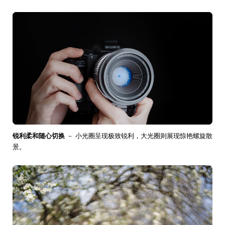
锐利柔和随心切换
－ 小光圈呈现极致锐利，大光圈则展现惊艳螺旋散
景。