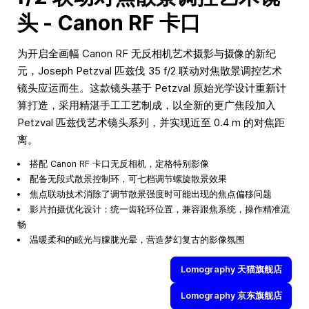
头 - Canon RF 卡口
为开启全画幅 Canon RF 无反相机艺术摄影与摄像的新纪
元，Joseph Petzval 匹兹伐 35 f/2 联动对焦散景调控艺术
镜头应运而生。这款镜头基于 Petzval 原始光学设计重新计
算打造，采用精湛手工工艺制成，以全新的更广焦段加入
Petzval 匹兹伐艺术镜头系列，并实现近至 0.4 m 的对焦距
离。
搭配 Canon RF 卡口无反相机，定格特别影像
配备无段式散景控制环，可七档调节螺旋散景效果
焦点联动技术消除了调节散景强度时可能出现的焦点偏移问题
影片拍摄优化设计：统一齿轮环位置，兼容跟焦系统，操作精准流
畅
温暖柔和的眩光与朦胧光晕，营造梦幻复古的影像氛围
Lomography 天猫旗舰店
Lomography 京东旗舰店