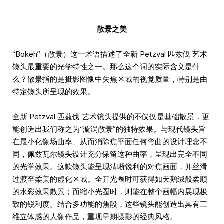
散景之美
“Bokeh”（散景）这一术语描述了全新 Petzval 匹兹伐 艺术
镜头最重要的光学特性之一。那么这个词的实际含义是什
么？散景指的是摄影图像中失焦区域的视觉质量，特别是由
特定镜头所呈现的效果。
全新 Petzval 匹兹伐 艺术镜头提供的不仅仅是基础散景，更
能创造出我们称之为“漩涡散景”的独特效果。与现代镜头旨
在最小化像场曲率、从而消除焦平面任何弯曲的设计理念不
同，佩兹瓦尔镜头设计充分保留这种曲率，呈现出完全不同
的光学效果。这款镜头能呈现清晰锐利的对焦画面，并丝滑
过渡至柔美的虚化区域。全开光圈时可获得如天鹅绒般柔顺
的水彩效果散景；而缩小光圈时，则能在整个画幅内展现极
致的锐利度。结合多功能的焦段，这些镜头能创造出具有三
维立体感的人像作品，重现早期摄影的经典风格。