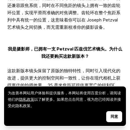
还兼容跟焦系统，同时在不同焦距的镜头上拥有一致的齿轮
环位置，实现平滑而准确的对焦调整。齿轮环在整个焦距系
列中具有统一的位置，这意味着你可以在 Joseph Petzval
艺术镜头之间切换，而无需重新校准你的摄影设备。
我是摄影师，已拥有一支 Petzval 匹兹伐艺术镜头。为什么
我还要购买这款新版本？
这款新版本镜头保留了原版的独特特性，同时引入现代化的
改进，提供更大的控制空间和一致性，让你在现代相机上获
得更佳的拍摄效果。 35 毫米焦距可提供更宽广的锐利区
域，不仅能够同时拍摄两个主体，还能将主体稍微偏离中
为改善本网站用户体验和提供服务，本网站将使用百度分析，请阅读
心，从而实现黄金比例构图。
他们的
隐私政策
以了解更多。如果您点击同意，视为您已经阅读并接
受此隐私政策。
同意
如果我订购的镜头预计发货时间不同，如何配送？