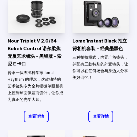
Nour Triplet V 2.0/64
Lomo’Instant Black 拍立
Bokeh Control 诺尔柔焦
得相机套装－经典墨黑色
无反艺术镜头 - 黑铝版 - 索
三种拍摄模式，内置广角镜头，
尼 E 卡口
并配有三款特别的外置镜头，让
你可以在任何场合与身边人分享
传承一位杰出科学家 Ibn al-
美好回忆！
Haytham 的理念，这款独特的
艺术镜头专为全片幅微单眼相机
上控制球面像差而设计，让你成
为真正的光学大师。
查看详情
查看详情