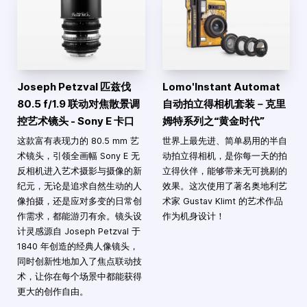
Joseph Petzval 匹兹伐
Lomo'Instant Automat
80.5 f/1.9 联动对焦散景调
自动拍立得相机套装－克里
控艺术镜头 - Sony E 卡口
姆特系列之“黄金时代”
这款富有表现力的 80.5 mm 艺
世界上最先进、简单易用的半自
术镜头，引领全画幅 Sony E 无
动拍立得相机，是你每一天的拍
反相机进入艺术摄影与摄像的新
立得伙伴，能够带来无可挑剔的
纪元，无论是追求自然生动的人
效果。这次使用了著名奥地利艺
像拍摄，还是应对多变的日常创
术家 Gustav Klimt 的艺术作品
作需求，都能游刃有余。镜头设
作为机身设计！
计灵感源自 Joseph Petzval 于
1840 年创造的经典人像镜头，
同时创新性地加入了焦点联动技
术，让你在每个场景中都能获得
更大的创作自由。