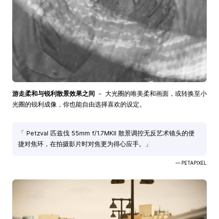
游走柔和与锐利散景效果之间
－ 大光圈的唯美柔和画面，或转换至小
光圈的锐利成像，你也能自由选择喜欢的设定。
「 Petzval 匹兹伐 55mm f/1.7MKII 散景调控无反艺术镜头的便
捷对焦环，在拍摄影片时对焦更为得心应手。」
— PETAPIXEL