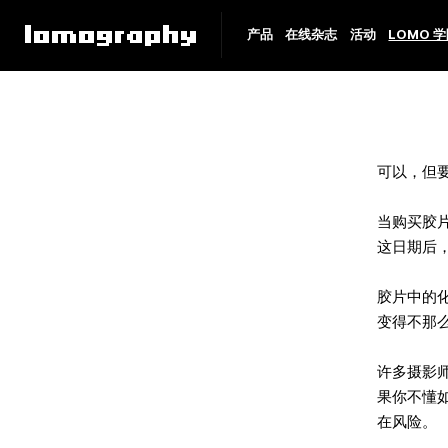
产品
在线杂志
活动
LOMO 
可以，但
当购买胶
这日期后
胶片中的
变得不那
许多摄影
果你不懂
在风险。