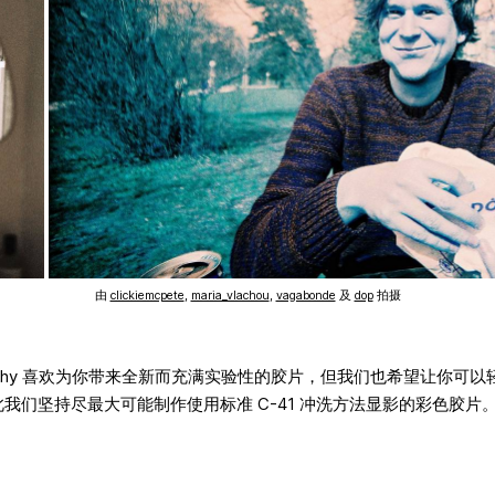
由
clickiemcpete
,
maria_vlachou
,
vagabonde
及
dop
拍摄
raphy 喜欢为你带来全新而充满实验性的胶片，但我们也希望让你可
我们坚持尽最大可能制作使用标准 C-41 冲洗方法显影的彩色胶片