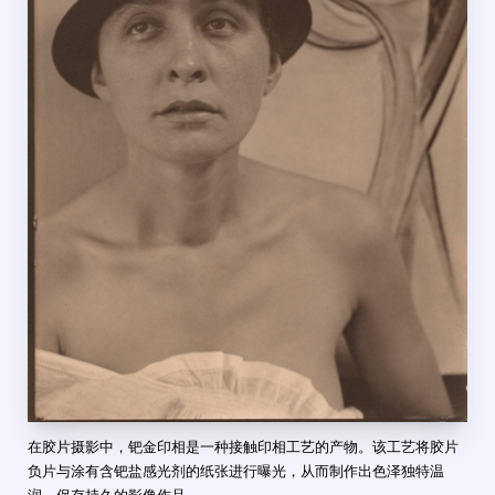
在胶片摄影中，钯金印相是一种接触印相工艺的产物。该工艺将胶片
负片与涂有含钯盐感光剂的纸张进行曝光，从而制作出色泽独特温