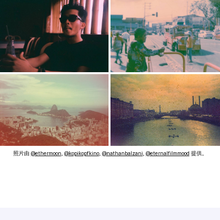
照片由
@ethermoon
,
@kopikopfkino
,
@nathanbalzani
,
@eternalfilmmood
提供。