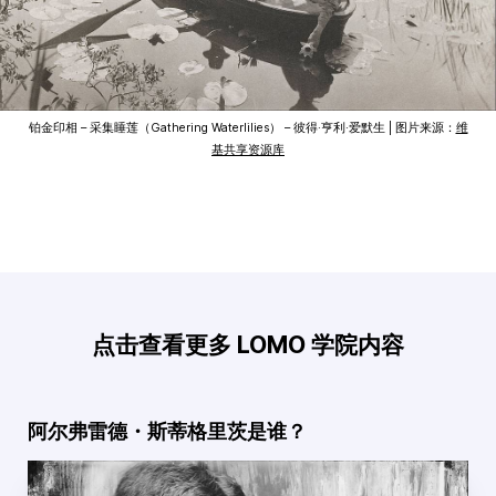
铂金印相 – 采集睡莲（Gathering Waterlilies） – 彼得·亨利·爱默生 | 图片来源：
维
基共享资源库
点击查看更多 LOMO 学院内容
阿尔弗雷德・斯蒂格里茨是谁？