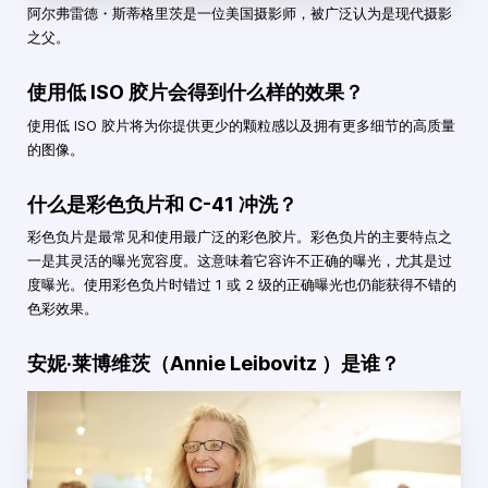
阿尔弗雷德・斯蒂格里茨是一位美国摄影师，被广泛认为是现代摄影
之父。
使用低 ISO 胶片会得到什么样的效果？
使用低 ISO 胶片将为你提供更少的颗粒感以及拥有更多细节的高质量
的图像。
什么是彩色负片和 C-41 冲洗？
彩色负片是最常见和使用最广泛的彩色胶片。彩色负片的主要特点之
一是其灵活的曝光宽容度。这意味着它容许不正确的曝光，尤其是过
度曝光。使用彩色负片时错过 1 或 2 级的正确曝光也仍能获得不错的
色彩效果。
安妮·莱博维茨（Annie Leibovitz ）是谁？