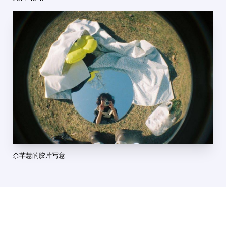
余芊慧的胶片写意