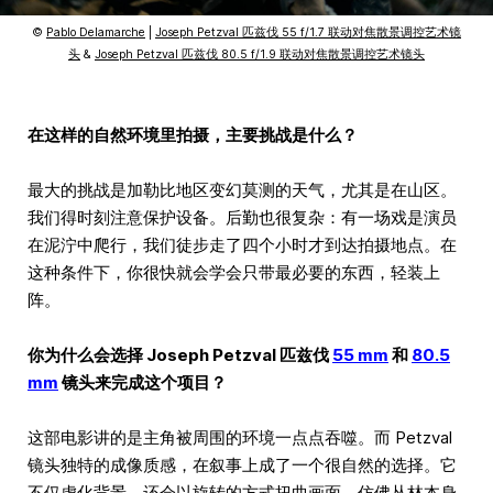
©
Pablo Delamarche
|
Joseph Petzval 匹兹伐 55 f/1.7 联动对焦散景调控艺术镜
头
&
Joseph Petzval 匹兹伐 80.5 f/1.9 联动对焦散景调控艺术镜头
在这样的自然环境里拍摄，主要挑战是什么？
最大的挑战是加勒比地区变幻莫测的天气，尤其是在山区。
我们得时刻注意保护设备。后勤也很复杂：有一场戏是演员
在泥泞中爬行，我们徒步走了四个小时才到达拍摄地点。在
这种条件下，你很快就会学会只带最必要的东西，轻装上
阵。
你为什么会选择 Joseph Petzval 匹兹伐
55 mm
和
80.5
mm
镜头来完成这个项目？
这部电影讲的是主角被周围的环境一点点吞噬。而 Petzval
镜头独特的成像质感，在叙事上成了一个很自然的选择。它
不仅虚化背景，还会以旋转的方式扭曲画面，仿佛丛林本身