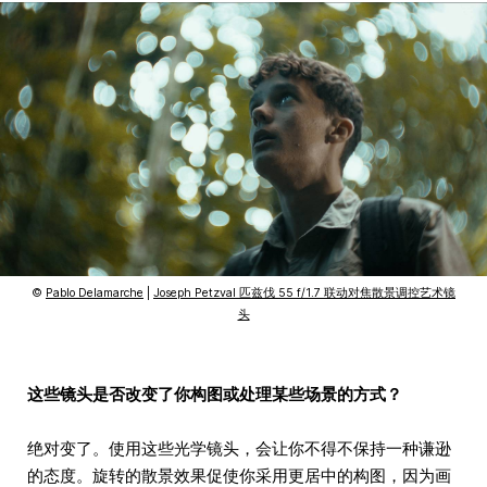
©
Pablo Delamarche
|
Joseph Petzval 匹兹伐 55 f/1.7 联动对焦散景调控艺术镜
头
这些镜头是否改变了你构图或处理某些场景的方式？
绝对变了。使用这些光学镜头，会让你不得不保持一种谦逊
的态度。旋转的散景效果促使你采用更居中的构图，因为画