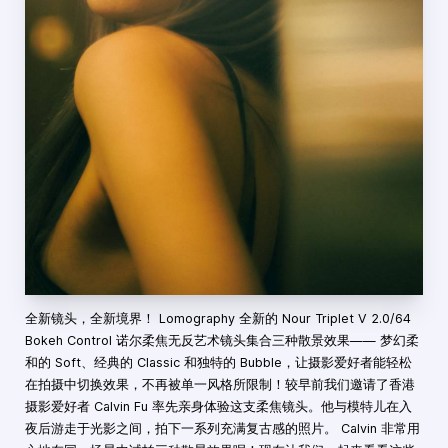
全新镜头，全新境界！ Lomography 全新的 Nour Triplet V 2.0/64
Bokeh Control 诺尔柔焦无反艺术镜头集合三种散景效果—— 梦幻柔
和的 Soft、经典的 Classic 和独特的 Bubble，让摄影爱好者能轻松
在拍摄中切换效果，不再被单一风格所限制！较早前我们邀请了香港
摄影爱好者 Calvin Fu 率先亲身体验这支柔焦镜头。他与模特儿在入
夜后游走于光影之间，拍下一系列充满复古感的照片。 Calvin 非常用