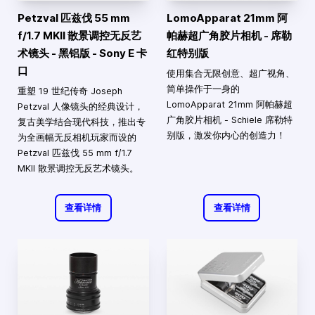
Petzval 匹兹伐 55 mm
LomoApparat 21mm 阿
f/1.7 MKII 散景调控无反艺
帕赫超广角胶片相机 - 席勒
术镜头 - 黑铝版 - Sony E 卡
红特别版
口
使用集合无限创意、超广视角、
简单操作于一身的
重塑 19 世纪传奇 Joseph
LomoApparat 21mm 阿帕赫超
Petzval 人像镜头的经典设计，
广角胶片相机 - Schiele 席勒特
复古美学结合现代科技，推出专
别版，激发你内心的创造力！
为全画幅无反相机玩家而设的
Petzval 匹兹伐 55 mm f/1.7
MKII 散景调控无反艺术镜头。
查看详情
查看详情