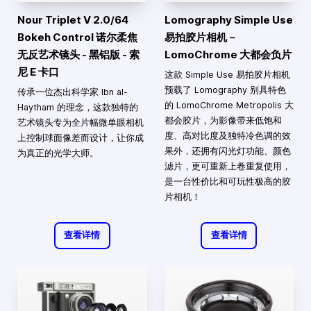
Nour Triplet V 2.0/64
Lomography Simple Use
Bokeh Control 诺尔柔焦
易拍胶片相机－
无反艺术镜头 - 黑铝版 - 索
LomoChrome 大都会负片
尼 E 卡口
这款 Simple Use 易拍胶片相机
预载了 Lomography 别具特色
传承一位杰出科学家 Ibn al-
的 LomoChrome Metropolis 大
Haytham 的理念，这款独特的
都会胶片，为影像带来低饱和
艺术镜头专为全片幅微单眼相机
度、高对比度及独特冷色调的效
上控制球面像差而设计，让你成
果外，还拥有闪光灯功能、颜色
为真正的光学大师。
滤片，更可重新上卷重复使用，
是一台性价比和可玩性极高的胶
片相机！
查看详情
查看详情