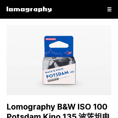
Lomography B&W ISO 100
Potsdam Kino 135 波茨坦电