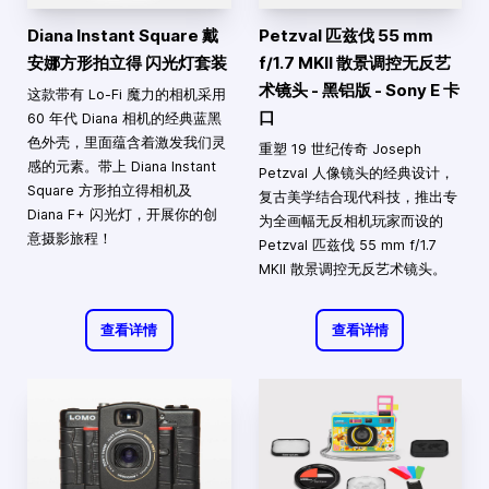
Diana Instant Square 戴
Petzval 匹兹伐 55 mm
安娜方形拍立得 闪光灯套装
f/1.7 MKII 散景调控无反艺
术镜头 - 黑铝版 - Sony E 卡
这款带有 Lo-Fi 魔力的相机采用
口
60 年代 Diana 相机的经典蓝黑
色外壳，里面蕴含着激发我们灵
重塑 19 世纪传奇 Joseph
感的元素。带上 Diana Instant
Petzval 人像镜头的经典设计，
Square 方形拍立得相机及
复古美学结合现代科技，推出专
Diana F+ 闪光灯，开展你的创
为全画幅无反相机玩家而设的
意摄影旅程！
Petzval 匹兹伐 55 mm f/1.7
MKII 散景调控无反艺术镜头。
查看详情
查看详情