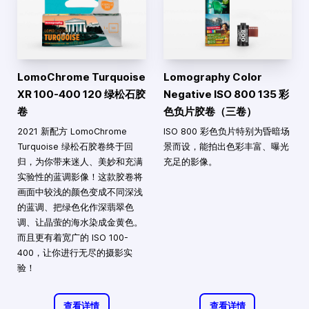
LomoChrome Turquoise
Lomography Color
XR 100-400 120 绿松石胶
Negative ISO 800 135 彩
卷
色负片胶卷（三卷）
2021 新配方 LomoChrome
ISO 800 彩色负片特别为昏暗场
Turquoise 绿松石胶卷终于回
景而设，能拍出色彩丰富、曝光
归，为你带来迷人、美妙和充满
充足的影像。
实验性的蓝调影像！这款胶卷将
画面中较浅的颜色变成不同深浅
的蓝调、把绿色化作深翡翠色
调、让晶萤的海水染成金黄色。
而且更有着宽广的 ISO 100-
400，让你进行无尽的摄影实
验！
查看详情
查看详情