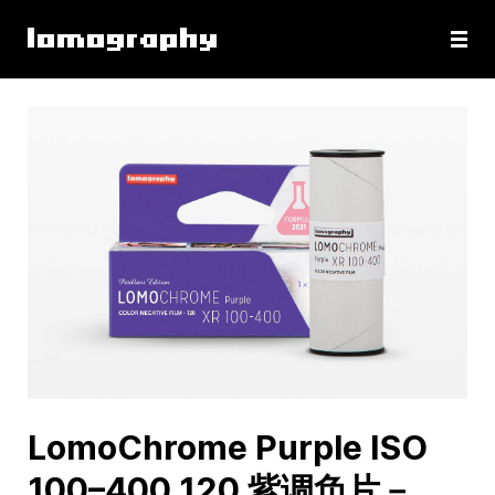
LomoChrome Purple ISO
100–400 120 紫调负片－