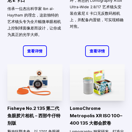
尼 E 卡口
环，将您的 Lomography Atoll
Ultra-Wide 2.8/17 艺术镜头安
传承一位杰出科学家 Ibn al-
装在索尼 E 卡口无反数码相机
Haytham 的理念，这款独特的
上，并配备内置锁，可实现精确
艺术镜头专为全片幅微单眼相机
对焦。
上控制球面像差而设计，让你成
为真正的光学大师。
查看详情
查看详情
Fisheye No.2 135 第二代
LomoChrome
鱼眼胶片相机－西部牛仔特
Metropolis XR ISO 100–
别版
400 135 大都会胶卷
释放狂野本色，以 170° 鱼眼视
Lomography 独家研发，打造出