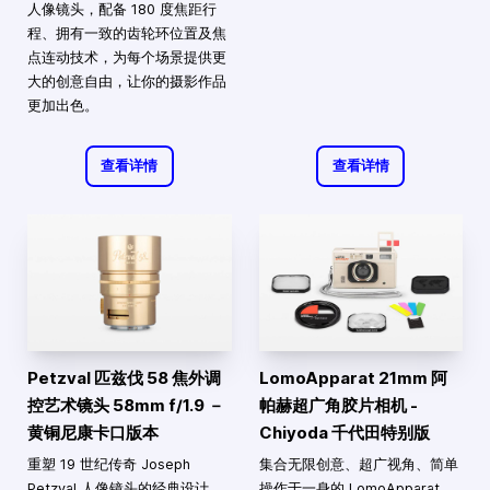
人像镜头，配备 180 度焦距行
程、拥有一致的齿轮环位置及焦
点连动技术，为每个场景提供更
大的创意自由，让你的摄影作品
更加出色。
查看详情
查看详情
Petzval 匹兹伐 58 焦外调
LomoApparat 21mm 阿
控艺术镜头 58mm f/1.9 －
帕赫超广角胶片相机 -
黄铜尼康卡口版本
Chiyoda 千代田特别版
重塑 19 世纪传奇 Joseph
集合无限创意、超广视角、简单
Petzval 人像镜头的经典设计，
操作于一身的 LomoApparat