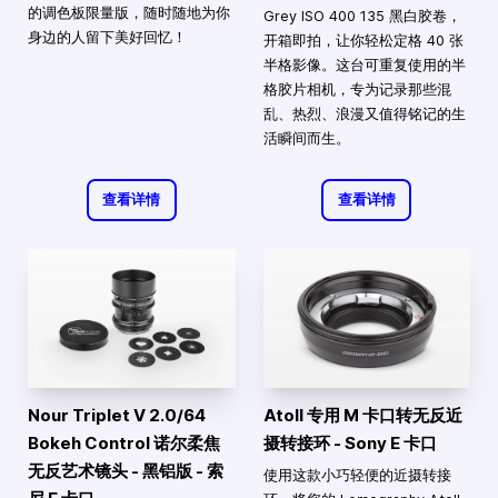
的调色板限量版，随时随地为你
Grey ISO 400 135 黑白胶卷，
身边的人留下美好回忆！
开箱即拍，让你轻松定格 40 张
半格影像。这台可重复使用的半
格胶片相机，专为记录那些混
乱、热烈、浪漫又值得铭记的生
活瞬间而生。
查看详情
查看详情
Nour Triplet V 2.0/64
Atoll 专用 M 卡口转无反近
Bokeh Control 诺尔柔焦
摄转接环 - Sony E 卡口
无反艺术镜头 - 黑铝版 - 索
使用这款小巧轻便的近摄转接