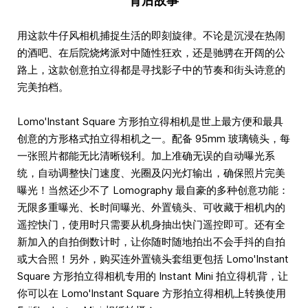
背后故事
用这款牛仔风相机捕捉生活的即刻旋律。不论是沉浸在热闹
的酒吧、在后院烧烤派对中随性狂欢，还是驰骋在开阔的公
路上，这款创意拍立得都是寻找影子中的节奏和街头诗意的
完美拍档。
Lomo'Instant Square 方形拍立得相机是世上最方便和最具
创意的方形格式拍立得相机之一。配备 95mm 玻璃镜头，每
一张照片都能无比清晰锐利。加上准确无误的自动曝光系
统，自动调整快门速度、光圈及闪光灯输出，确保照片完美
曝光！当然还少不了 Lomography 最自豪的多种创意功能：
无限多重曝光、长时间曝光、外置镜头、可收藏于相机内的
遥控快门，使用时只需要从机身抽出快门遥控即可。还有全
新加入的自拍倒数计时，让你随时随地拍出不会手抖的自拍
或大合照！另外，购买连外置镜头套组更包括 Lomo'Instant
Square 方形拍立得相机专用的 Instant Mini 拍立得机背，让
你可以在 Lomo'Instant Square 方形拍立得相机上转换使用