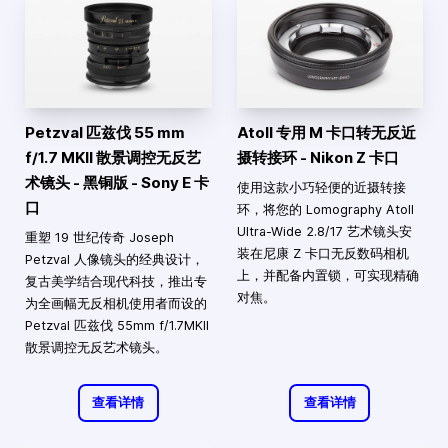
Petzval 匹兹伐 55 mm
Atoll 专用 M 卡口转无反近
f/1.7 MKII 散景调控无反艺
摄转接环 - Nikon Z 卡口
术镜头 - 黑铜版 - Sony E 卡
使用这款小巧轻便的近摄转接
口
环，将您的 Lomography Atoll
Ultra-Wide 2.8/17 艺术镜头安
重塑 19 世纪传奇 Joseph
装在尼康 Z 卡口无反数码相机
Petzval 人像镜头的经典设计，
上，并配备内置锁，可实现精确
复古美学结合现代科技，推出专
对焦。
为全画幅无反相机使用者而设的
Petzval 匹兹伐 55mm f/1.7MKII
散景调控无反艺术镜头。
查看详情
查看详情