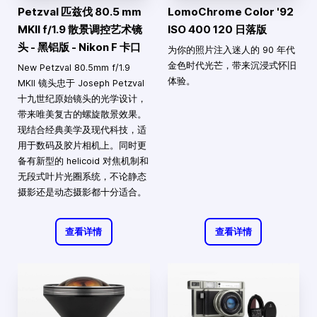
Petzval 匹兹伐 80.5 mm
LomoChrome Color '92
MKII f/1.9 散景调控艺术镜
ISO 400 120 日落版
头 - 黑铝版 - Nikon F 卡口
为你的照片注入迷人的 90 年代
金色时代光芒，带来沉浸式怀旧
New Petzval 80.5mm f/1.9
体验。
MKII 镜头忠于 Joseph Petzval
十九世纪原始镜头的光学设计，
带来唯美复古的螺旋散景效果。
现结合经典美学及现代科技，适
用于数码及胶片相机上。同时更
备有新型的 helicoid 对焦机制和
无段式叶片光圈系统，不论静态
摄影还是动态摄影都十分适合。
查看详情
查看详情