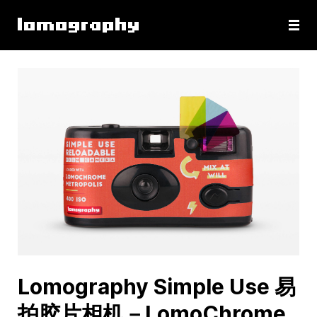
Lomography Simple Use 易
拍胶片相机－LomoChrome