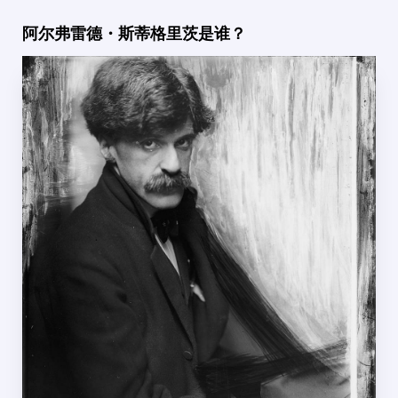
阿尔弗雷德・斯蒂格里茨是谁？