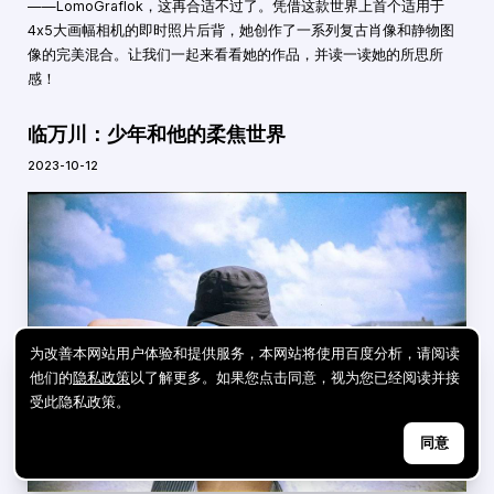
——LomoGraflok，这再合适不过了。凭借这款世界上首个适用于
4x5大画幅相机的即时照片后背，她创作了一系列复古肖像和静物图
像的完美混合。让我们一起来看看她的作品，并读一读她的所思所
感！
临万川：少年和他的柔焦世界
2023-10-12
为改善本网站用户体验和提供服务，本网站将使用百度分析，请阅读
他们的
隐私政策
以了解更多。如果您点击同意，视为您已经阅读并接
受此隐私政策。
同意