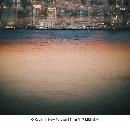
©️ Kevin ｜ New Petzval 55mm f/1.7 MKII 镜头