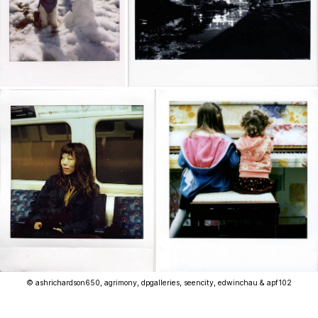
© ashrichardson650, agrimony, dpgalleries, seencity, edwinchau & apf102