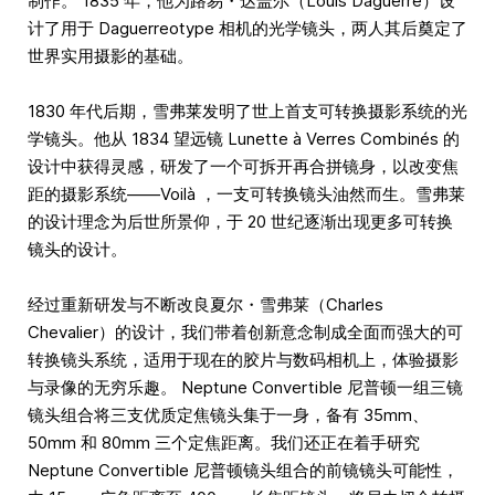
制作。 1835 年，他为路易・达盖尔（Louis Daguerre）设
计了用于 Daguerreotype 相机的光学镜头，两人其后奠定了
世界实用摄影的基础。
1830 年代后期，雪弗莱发明了世上首支可转换摄影系统的光
学镜头。他从 1834 望远镜 Lunette à Verres Combinés 的
设计中获得灵感，研发了一个可拆开再合拼镜身，以改变焦
距的摄影系统——Voilà ，一支可转换镜头油然而生。雪弗莱
的设计理念为后世所景仰，于 20 世纪逐渐出现更多可转换
镜头的设计。
经过重新研发与不断改良夏尔・雪弗莱（Charles
Chevalier）的设计，我们带着创新意念制成全面而强大的可
转换镜头系统，适用于现在的胶片与数码相机上，体验摄影
与录像的无穷乐趣。 Neptune Convertible 尼普顿一组三镜
镜头组合将三支优质定焦镜头集于一身，备有 35mm、
50mm 和 80mm 三个定焦距离。我们还正在着手研究
Neptune Convertible 尼普顿镜头组合的前镜镜头可能性，