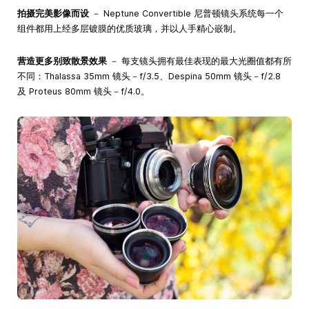
拍摄完美影像而设
－ Neptune Convertible 尼普顿镜头系统每一个
组件都用上经多层镀膜的优质玻璃，并以人手精心嵌制。
营造更多别致散景效果
－ 每支镜头拥有最佳表现的最大光圈值都有所
不同：Thalassa 35mm 镜头－f/3.5、Despina 50mm 镜头－f/2.8
及 Proteus 80mm 镜头－f/4.0。