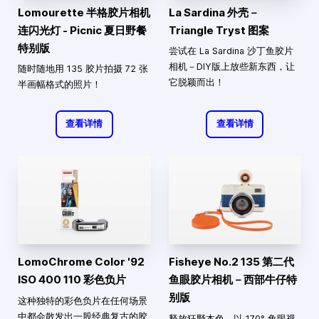
Lomourette 半格胶片相机
La Sardina 外壳－
连闪光灯 - Picnic 夏日野餐
Triangle Tryst 图案
特别版
尝试在 La Sardina 沙丁鱼胶片
相机－DIY版上放些新东西，让
随时随地用 135 胶片拍摄 72 张
它脱颖而出！
半画幅格式的照片！
查看详情
查看详情
LomoChrome Color '92
Fisheye No.2 135 第二代
ISO 400 110 彩色负片
鱼眼胶片相机－西部牛仔特
别版
这种独特的彩色负片在任何场景
中都会散发出一股经典复古的胶
释放狂野本色，以 170° 鱼眼视