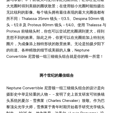
大光圈时得到美丽的圈状散景；在使用较小光圈时能拍摄出
无比锐利的影像。每个镜头拥有最佳表现的最大光圈值都有
所不同：Thalassa 35mm 镜头－f/3.5、Despina 50mm 镜
头－f/2.8 及 Proteus 80mm 镜头－f/4.0。使用 Thalassa 与
Proteus 前镜镜头时，你也可以尝试把光圈调到更大，得到
意想不到的效果。除此之外，你更可以在光圈前加上特别光
圈片，为成像添上独特形状的散景效果。无论是拍摄夕阳下
的街道、各种精致的细节或美丽的人像，Neptune
Convertible 尼普顿一组三镜镜头组合就是你的唯一所需！
两个世纪的最佳组合
Neptune Convertible 尼普顿一组三镜镜头组合的设计是向
摄影史中举足轻重的人物－－发明了史上首支研发可转换镜
头系统的夏尔・雪弗莱（Charles Chevalier）致敬。作为巴
黎顶尖光学大师，雪弗莱于青年时期开始着手研究光学镜头