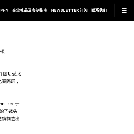
PHY
企业礼品及客制指南
NEWSLETTER 订阅
联系我们
萨顿
并随后受此
光圈隔层，
itzer 于
去除了镜头
透镜制造出