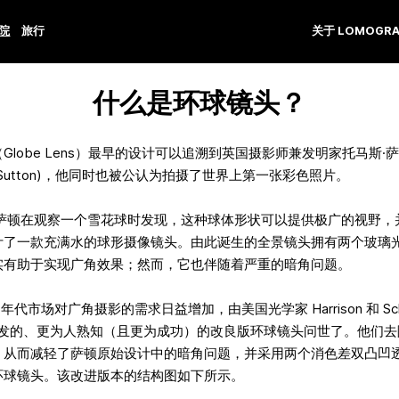
学院
旅行
关于 LOMOGRA
什么是环球镜头？
Globe Lens）最早的设计可以追溯到英国摄影师兼发明家托马斯·
as Sutton)，他同时也被公认为拍摄了世界上第一张彩色照片。
年，萨顿在观察一个雪花球时发现，这种球体形状可以提供极广的视野，
计了一款充满水的球形摄像镜头。由此诞生的全景镜头拥有两个玻璃
实有助于实现广角效果；然而，它也伴随着严重的暗角问题。
0 年代市场对广角摄影的需求日益增加，由美国光学家 Harrison 和 Schn
年研发的、更为人熟知（且更为成功）的改良版环球镜头问世了。他们
，从而减轻了萨顿原始设计中的暗角问题，并采用两个消色差双凸凹
环球镜头。该改进版本的结构图如下所示。