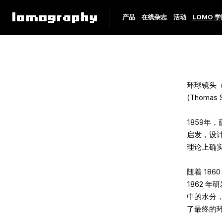
产品
在线杂志
活动
LOMO 
环球镜头（
(Thom
1859
启发，设
理论上确
随着 186
1862 
中的水分
了最终的