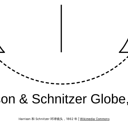
Harrison 和 Schnitzer 环球镜头，1862 年 |
Wikimedia Commons