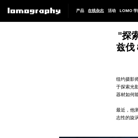
产品
在线杂志
活动
LOMO 
"探索
兹伐 
纽约摄影
于探索光
器材如何
最近，他
志性的旋