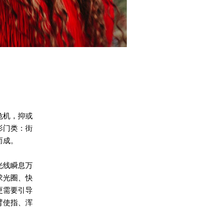
危机，抑或
影门类：街
而成。
光线瞬息万
求光圈、快
更需要引导
臂使指、浑