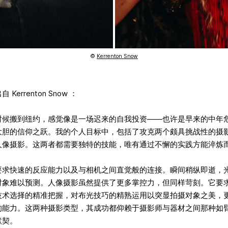
©
Kerrenton Snow
Kerrenton Snow ：
时候搬到纽约，感觉像是一场迟来的自我投资——也许是早来的中年
大胆的信仰之跃。我的个人目标中，包括了攻克两个颇具挑战性的摄
人像摄影。这两者都需要独特的技能，唯有通过不懈的实践方能淬炼
要求快速的反应能力以及与相机之间直觉般的连接。瞬间稍纵即逝，
对象难以预测。人像摄影虽然提供了更多掌控力，但同样苛刻。它要
技术选择的精准把握，对布光技巧的精熟运用以突显拍摄对象之美，
的能力。这两种摄影类型，其成功都仰赖于摄影师与器材之间那种如
默契。