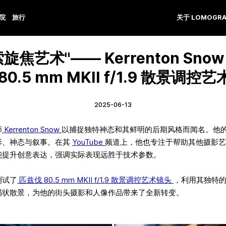
学院
旅行
关于 LOMOGRA
旋焦艺术"—— Kerrenton Sno
80.5 mm MKII f/1.9 散景调控
2025-06-13
师
Kerrenton Snow
以捕捉独特神态和其鲜明的后期风格而闻名。他
影、神态与叙事。在其
YouTube
频道上，他也专注于帮助其他摄影艺
能提升创意表达，强调实际表现远胜于技术参数。
测试了
匹兹伐 80.5 mm MKII f/1.9 散景调控艺术镜头
，利用其独特
涡状散景，为他的街头摄影和人像作品带来了全新转变。