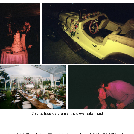
Credits: fragakis_p, armantrio & evansabahnurd