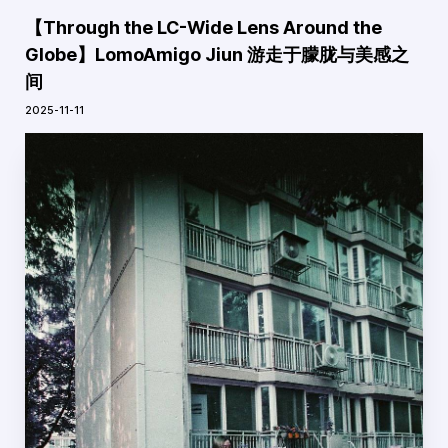
【Through the LC-Wide Lens Around the
Globe】LomoAmigo Jiun 游走于朦胧与美感之
间
2025-11-11