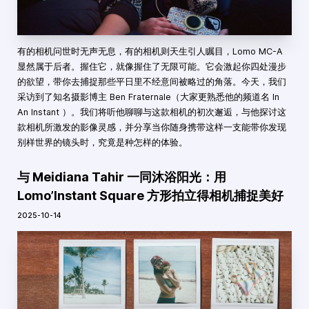
有的相机问世时无声无息，有的相机则天生引人瞩目，Lomo MC-A
显然属于后者。握住它，就像握住了无限可能。它会激起你四处漫步
的欲望，带你去捕捉那些平日里不经意间被略过的角落。今天，我们
采访到了知名摄影博主 Ben Fraternale（大家更熟悉他的频道名 In
An Instant ）。我们将听他聊聊与这款相机的初次邂逅，与他探讨这
款相机所激发的影像灵感，并分享当你随身携带这样一支能带你发现
别样世界的镜头时，究竟是种怎样的体验。
与 Meidiana Tahir 一同沐浴阳光：用
Lomo’Instant Square 方形拍立得相机捕捉美好
2025-10-14